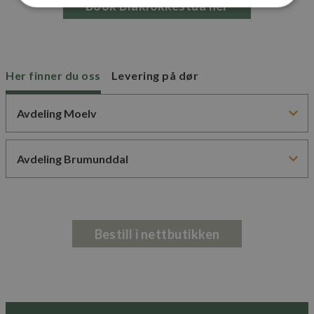
Book Blåklokkestua her
Strengt nødvendig
Ytelse
Markedsføring
Funksjonalitet
Her finner du oss
Levering på dør
Strengt nødvendige informasjonskapsler tillater
kjernefunksjoner på nettstedet, som
brukerinnlogging og kontoadministrasjon.
Nettstedet kan ikke brukes riktig uten strengt
nødvendige informasjonskapsler.
Navn
Forsørger
/
Domene
CookieScriptConsent
CookieScript
www.bakerkristiansen.no
Bestill i nettbutikken
sessionid_www.bakerkristiansen.no
www.bakerkristiansen.no