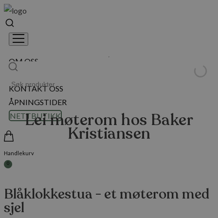
OM OSS
HER FINNER DU OSS
KONTAKT OSS
ÅPNINGSTIDER
Lei møterom hos Baker
NETTBUTIKK
Kristiansen
Handlekurv
0
Blåklokkestua - et møterom med
sjel