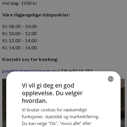
Hel dag: 1500 kr
Våre tilgjengelige tidspunkter:
Kl. 08.00 – 10.00
Kl. 10.00 – 12.00
Kl. 12.00 – 14.00
Kl. 14.00 – 16.00
Kontakt oss for booking
:
post@bakerkristiansen.no
| Tlf: 623 46 397
Vi vil gi deg en god
opplevelse. Du velger
NORWEGIAN
hvordan.
ENGLISH
Vi bruker cookies for nødvendige
funksjoner, statistikk og markedsføring.
Du kan velge "Ok", "Avvis alle" eller