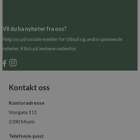
Googles
personvernregler
Vil du ha nyheter fra oss?
Følg oss på sosiale medier for tilbud og andre spennende
nyheter. Klikk på lenkene nedenfor.
Lagringserklæring
Navn
Kontakt oss
ph_phc_GtkXBKn0eI1mW0WoZMvZLUmgFVhNE20eKkBu9U5Bdic_pri
test
Kontoradresse
ph_phc_GtkXBKn0eI1mW0WoZMvZLUmgFVhNE20eKkBu9U5Bdic_po
Storgata 111
cie-cart-key
2390 Moelv
google_auto_fc_cmp_setting
Telefon/e-post
cie-session-api-key