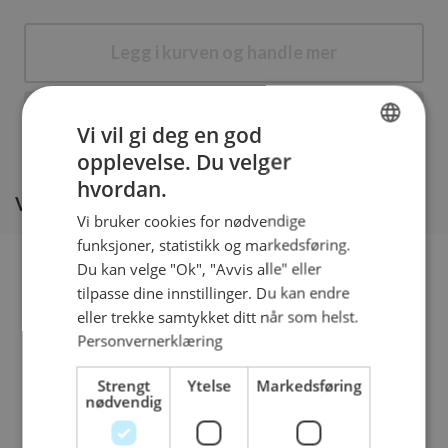
Legg i kurven og handle mer
Kjøp og gå til kassen
Vi vil gi deg en god
opplevelse. Du velger
NORWEGIAN
hvordan.
ENGLISH
Vil du legge til noe i tillegg?
Vi bruker cookies for nødvendige
funksjoner, statistikk og markedsføring.
Du kan velge "Ok", "Avvis alle" eller
tilpasse dine innstillinger. Du kan endre
eller trekke samtykket ditt når som helst.
Personvernerklæring
Strengt
Ytelse
Markedsføring
nødvendig