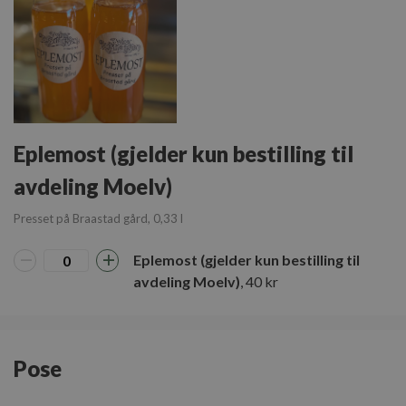
Lagringserklæring
Navn
ph_phc_GtkXBKn0eI1mW0WoZMvZLUmgFVhNE20eKkBu9U5Bdic_pri
test
ph_phc_GtkXBKn0eI1mW0WoZMvZLUmgFVhNE20eKkBu9U5Bdic_po
cie-cart-key
Eplemost (gjelder kun bestilling til
google_auto_fc_cmp_setting
avdeling Moelv)
cie-session-api-key
Presset på Braastad gård, 0,33 l
ph_phc_GtkXBKn0eI1mW0WoZMvZLUmgFVhNE20eKkBu9U5Bdic_po
Eplemost (gjelder kun bestilling til
avdeling Moelv)
, 40 kr
Navn
Forsørger
/
Domene
Utløpsdato
_cfuvid
.elfsight.com
Sesjon
Navn
Pose
_ga