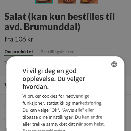
Salat (kan kun bestilles til
avd. Brumunddal)
fra 106 kr
Om produktet
Bestillingsfrister
Følger med brød
Vi vil gi deg en god
opplevelse. Du velger
NORWEGIAN
Velg produkter
hvordan.
ENGLISH
Vi bruker cookies for nødvendige
funksjoner, statistikk og markedsføring.
Ost og skinke
, 106 kr
Du kan velge "Ok", "Avvis alle" eller
tilpasse dine innstillinger. Du kan endre
Reker
, 106 kr
eller trekke samtykket ditt når som helst.
Personvernerklæring