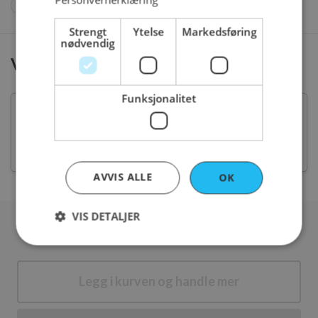
Kylling
, 106 kr
Strengt
Ytelse
Markedsføring
nødvendig
Vil du ha dressing til?
Funksjonalitet
Hvitløksdressing
, + 15 kr
Thousand Island dressing
, + 15 kr
AVVIS ALLE
OK
VIS DETALJER
Totalt
0
stk.
|
0
kr
Strengt nødvendig
Ytelse
Markedsføring
Legg i kurven og handle mer
Funksjonalitet