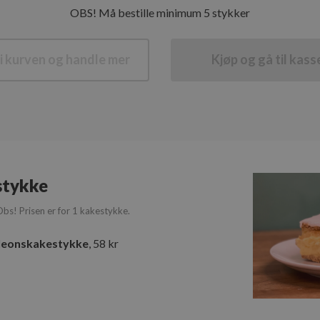
OBS! Må bestille minimum 5 stykker
i kurven og handle mer
Kjøp og gå til kass
stykke
Obs! Prisen er for 1 kakestykke.
leonskakestykke
, 58 kr