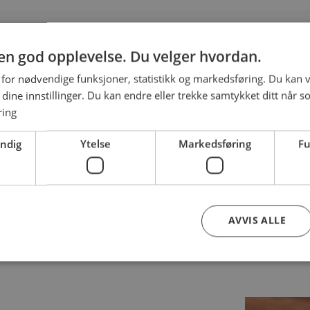
g en god opplevelse. Du velger hvordan.
 for nødvendige funksjoner, statistikk og markedsføring. Du kan v
m du vil ha bolle med eller uten rosin.
se dine innstillinger. Du kan endre eller trekke samtykket ditt når s
ring
 med rosin
, 18 kr
endig
Ytelse
Markedsføring
Fu
uten rosin
, 18 kr
k boller med rosin
, 140 kr
 boller uten rosin
, 140 kr
AVVIS ALLE
Strengt nødvendig
Ytelse
Markedsføring
Funksjonalitet