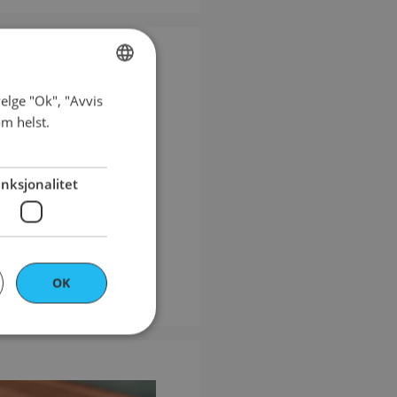
elge "Ok", "Avvis
NORWEGIAN
om helst.
ENGLISH
nksjonalitet
OK