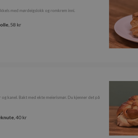
nformasjonskapsler tillater kjernefunksjoner på nettstedet, som brukerinnlogging og k
rukes riktig uten strengt nødvendige informasjonskapsler.
kkels med mørdeigslokk og romkrem inni.
Forsørger
/
Domene
Utløpsdato
Beskrivelse
olle
, 58 kr
nt
1 år
Denne informasjonskaps
CookieScript
Cookie-Script.com-tjene
www.bakerkristiansen.no
innstillingene for besø
informasjonskapsel. Det
Cookie-Script.com cooki
som det skal.
rkristiansen.no
www.bakerkristiansen.no
2 dager
Denne informasjonskaps
unik økt‑ID for besøkend
grunnleggende funksjone
som å huske valg og sikr
skjemaer fungerer riktig 
Den inneholder ikke per
oogles personvernregler
brukes ikke til analyse e
 og kanel. Bakt med ekte meierismør. Du kjenner det på
Lagrings
eI1mW0WoZMvZLUmgFVhNE20eKkBu9U5Bdic_primary_window_exists
Øktlagri
eknute
, 40 kr
Øktlagri
eI1mW0WoZMvZLUmgFVhNE20eKkBu9U5Bdic_posthog
Øktlagri