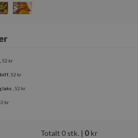
er
, 52 kr
biff
, 52 kr
g laks
, 52 kr
52 kr
Totalt
0
stk.
|
0
kr