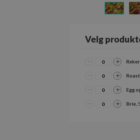
Velg produkt
Reker
Roast
Egg o
Brie
, 