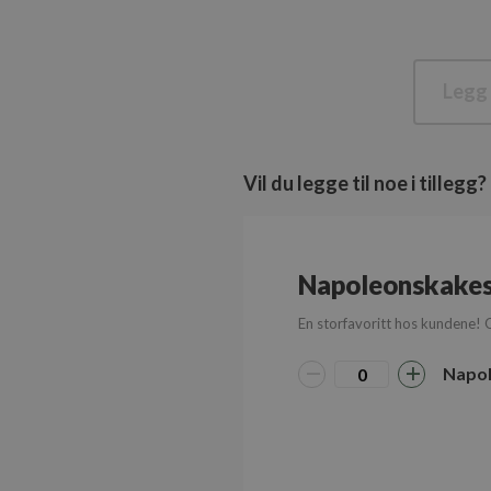
Legg 
Vil du legge til noe i tillegg?
Napoleonskake
En storfavoritt hos kundene! 
Napo