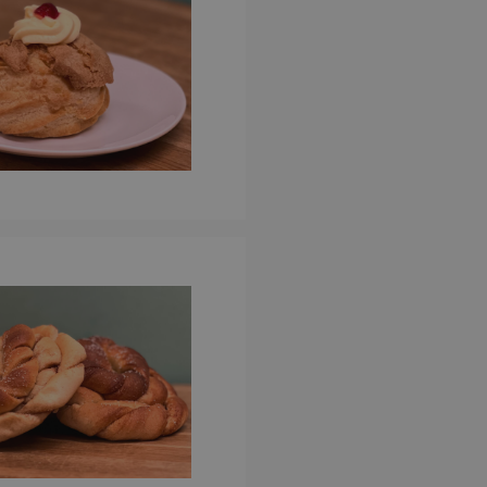
ontoadministrasjon.
elen brukes av
sten for å huske
kendes
 er nødvendig at
e-banner fungerer
elen oppretter en
e og brukes til
r på nettstedet,
e at sider og
i løpet av en økt.
sonlige data og
ller markedsføring.
type
Beskrivelse
ng
ng
ng