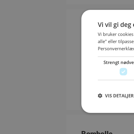
Vi vil gi de
Bolle
Vi bruker cookies
Saftig gode hveteboller. Velg o
alle" eller tilpas
Personvernerklæ
Bolle
Strengt nødv
Bolle 
10 st
10 stk
VIS DETALJER
Rombolle