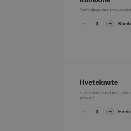
Strengt nødvendige i
Nettstedet kan ikke b
Rombollene våre er en vannba
Navn
Romb
CookieScriptConse
sessionid_www.bake
G
Hveteknute
Lagringserklæring
Flettet hvetebakst med sukker
Navn
smaken!
ph_phc_GtkXBKn0
Hvet
test
ph_phc_GtkXBKn0