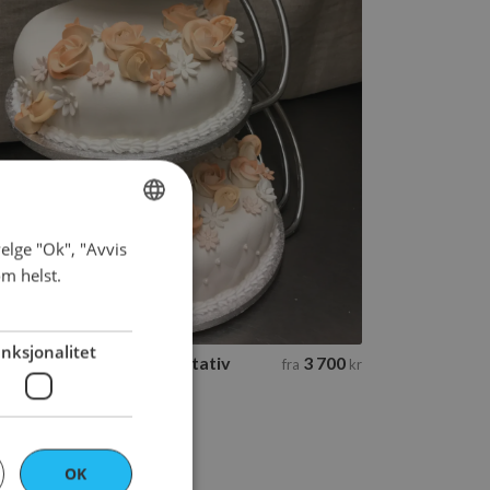
Klassisk bryllupskake på stativ
4 tilgjengelige størrelser
Til bestilling
elge "Ok", "Avvis
NORWEGIAN
om helst.
ENGLISH
nksjonalitet
assisk bryllupskake på stativ
3 700
fra
kr
OK