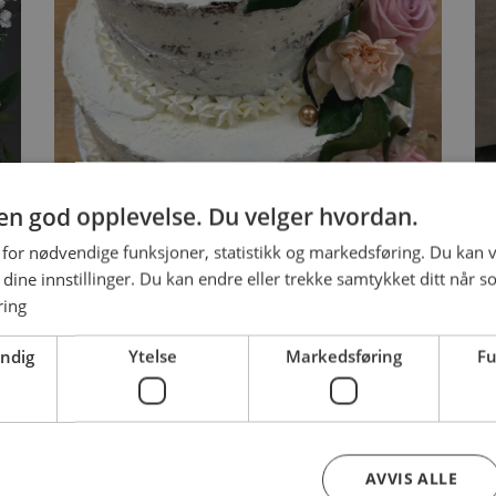
Naked Cake
2 tilgjengelige størrelser
Til bestilling
g en god opplevelse. Du velger hvordan.
 for nødvendige funksjoner, statistikk og markedsføring. Du kan v
se dine innstillinger. Du kan endre eller trekke samtykket ditt når s
ring
endig
Ytelse
Markedsføring
Fu
0
Naked Cake
3 700
Kl
kr
fra
kr
AVVIS ALLE