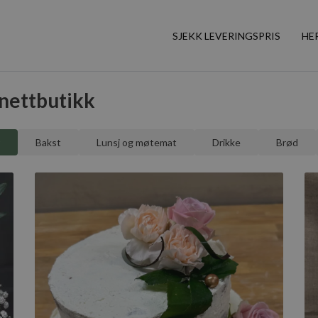
SJEKK LEVERINGSPRIS
HE
 nettbutikk
Bakst
Lunsj og møtemat
Drikke
Brød