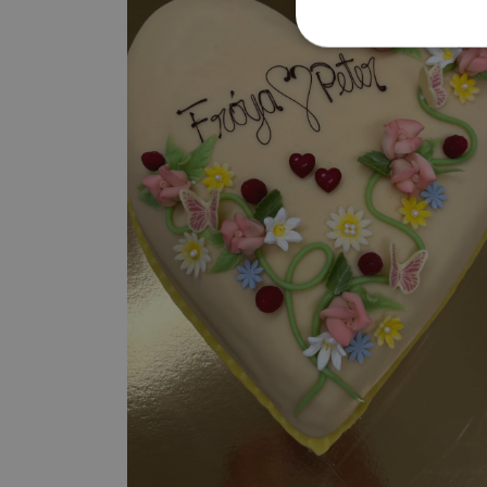
Strengt nødvendige i
Nettstedet kan ikke b
Bryllupskake Hjerte
Navn
3 tilgjengelige størrelser
CookieScriptConse
Til bestilling
sessionid_www.bake
G
Lagringserklæring
Navn