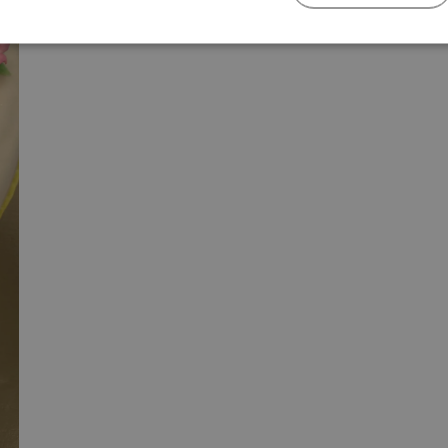
Strengt nødvendig
Ytelse
Markedsføring
Funksjonalitet
nformasjonskapsler tillater kjernefunksjoner på nettstedet, som brukerinnlogging og k
rukes riktig uten strengt nødvendige informasjonskapsler.
Forsørger
/
Domene
Utløpsdato
Beskrivelse
nt
1 år
Denne informasjonskaps
CookieScript
Cookie-Script.com-tjene
www.bakerkristiansen.no
innstillingene for besø
informasjonskapsel. Det
Cookie-Script.com cooki
som det skal.
rkristiansen.no
www.bakerkristiansen.no
2 dager
Denne informasjonskaps
unik økt‑ID for besøkend
grunnleggende funksjone
som å huske valg og sikr
skjemaer fungerer riktig 
Den inneholder ikke per
oogles personvernregler
brukes ikke til analyse e
Lagrings