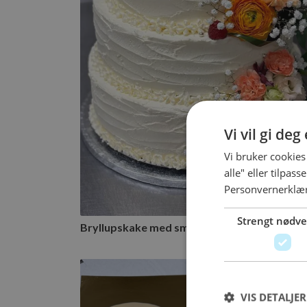
Bryllupskake med smørkrem
2 tilgjengelige størrelser
Til bestilling
Vi vil gi de
Vi bruker cookies
alle" eller tilpas
Personvernerklæ
Strengt nødv
Bryllupskake med smørkrem
3 70
fra
VIS DETALJER